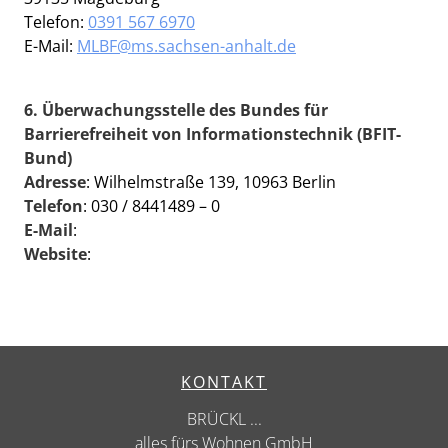
Telefon:
0391 567 6970
E-Mail:
MLBF@ms.sachsen-anhalt.de
6. Überwachungsstelle des Bundes für
Barrierefreiheit von Informationstechnik (BFIT-
Bund)
Adresse
: Wilhelmstraße 139, 10963 Berlin
Telefon
: 030 / 8441489 – 0
E-Mail
:
kontakt@bfit-bund.de
Website
:
www.bfit-bund.de
KONTAKT
BRÜCKL ...
alles fürs Wohnen GmbH