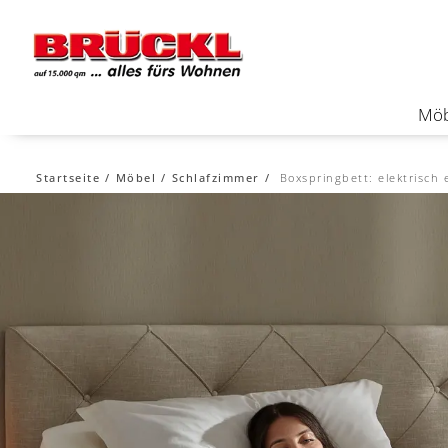
Möb
Startseite
Möbel
Schlafzimmer
Boxspringbett: elektrisch 