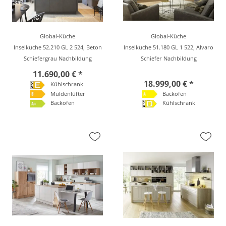
Global-Küche
Global-Küche
Inselküche 52.210 GL 2 524, Beton
Inselküche 51.180 GL 1 522, Alvaro
Schiefergrau Nachbildung
Schiefer Nachbildung
11.690,00 € *
18.999,00 € *
Kühlschrank
Muldenlüfter
Backofen
Backofen
Kühlschrank