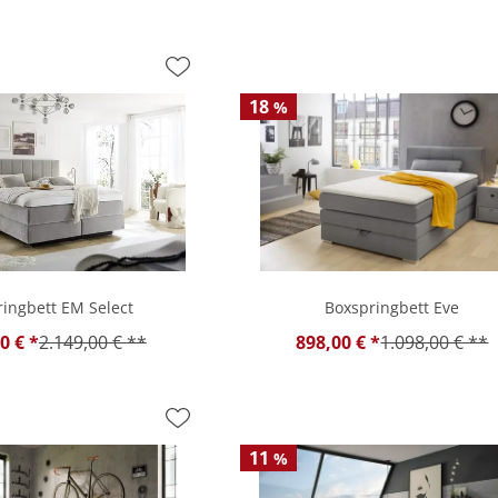
18
%
ingbett EM Select
Boxspringbett Eve
0 € *
2.149,00 € **
898,00 € *
1.098,00 € **
11
%