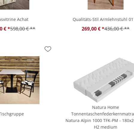
asvitrine Achat
Qualitäts-Stil Armlehnstuhl 0
0 € *
598,00 € **
269,00 € *
436,00 € **
Natura Home
Tischgruppe
Tonnentaschenfederkernmatra
Natura Alpin 1000 TFK-PM - 180x
H2 medium