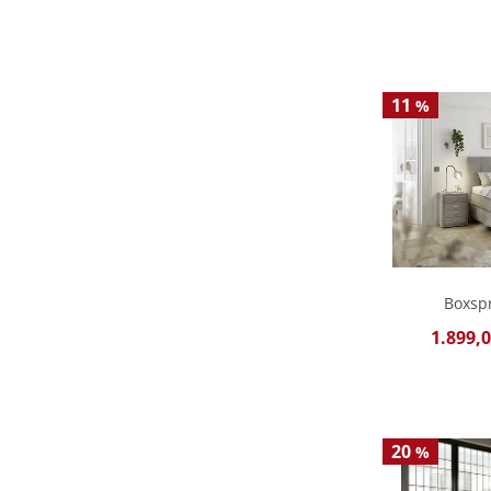
11
%
Boxspr
1.899,0
20
%