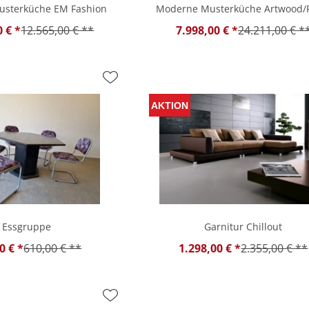
Musterküche EM Fashion
Moderne Musterküche Artwood/
0 € *
12.565,00 € **
7.998,00 € *
24.211,00 € *
Essgruppe
Garnitur Chillout
0 € *
610,00 € **
1.298,00 € *
2.355,00 € **