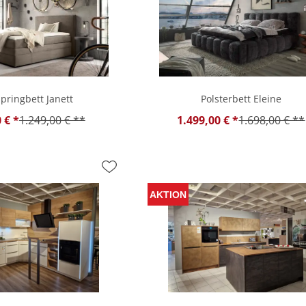
pringbett Janett
Polsterbett Eleine
 € *
1.249,00 € **
1.499,00 € *
1.698,00 € **