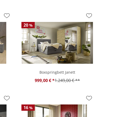
20
%
Boxspringbett Janett
999,00 € *
1.249,00 € **
16
%