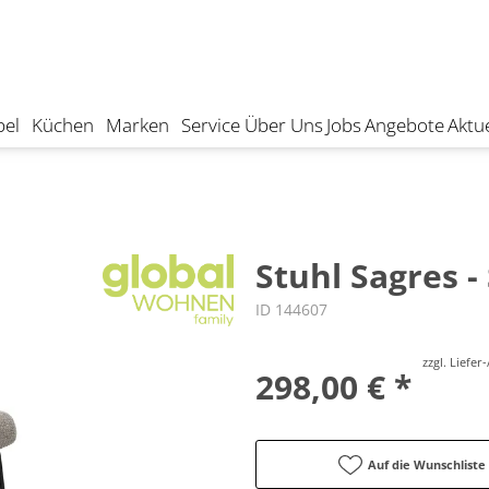
el
Küchen
Marken
Service
Über Uns
Jobs
Angebote
Aktue
Stuhl Sagres -
ID 144607
zzgl. Liefe
298,00 € *
Auf die Wunschliste