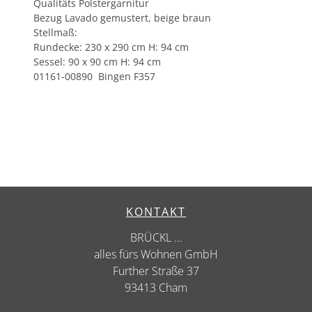
Qualitäts Polstergarnitur
Bezug Lavado gemustert, beige braun
Stellmaß:
Rundecke: 230 x 290 cm H: 94 cm
Sessel: 90 x 90 cm H: 94 cm
01161-00890 Bingen F357
KONTAKT
BRÜCKL ...
alles fürs Wohnen GmbH
Further Straße 37
93413 Cham