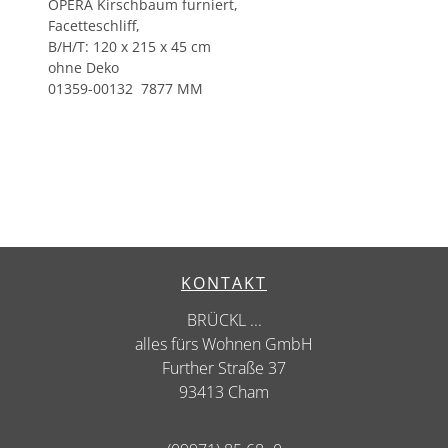
OPERA Kirschbaum furniert,
Facetteschliff,
B/H/T: 120 x 215 x 45 cm
ohne Deko
01359-00132 7877 MM
KONTAKT
BRÜCKL ...
alles fürs Wohnen GmbH
Further Straße 37
93413 Cham