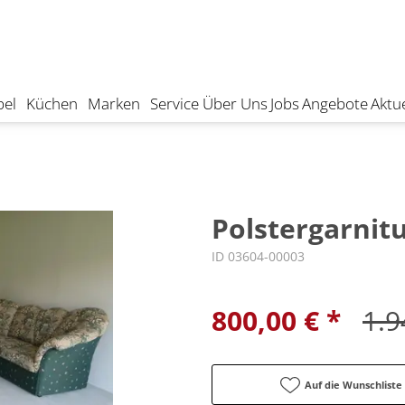
el
Küchen
Marken
Service
Über Uns
Jobs
Angebote
Aktue
Polstergarnit
ID 03604-00003
800,00 € *
1.9
Auf die Wunschliste