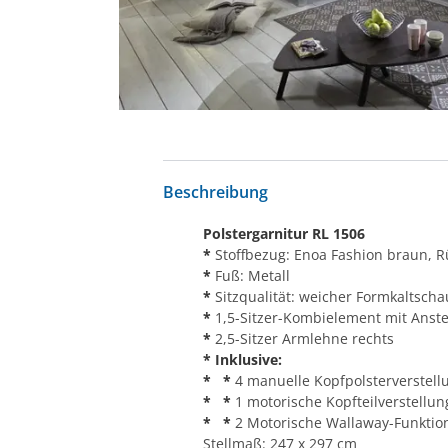
Beschreibung
Polstergarnitur RL 1506
*
Stoffbezug: Enoa Fashion braun, 
*
Fuß: Metall
*
Sitzqualität: weicher Formkaltsch
*
1,5-Sitzer-Kombielement mit Anstel
*
2,5-Sitzer Armlehne rechts
* Inklusive:
* *
4 manuelle Kopfpolsterverstel
* *
1 motorische Kopfteilverstellun
* *
2 Motorische Wallaway-Funktio
Stellmaß: 247 x 297 cm