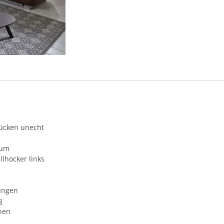
Rücken unecht
aum
lhocker links
lungen
g
nen