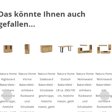
Das könnte Ihnen auch
gefallen...
Natura Home
Natura Home
Natura Home
Natura Home
Natura Home
Natura Hom
Highboard
Vitrine
Sideboard
Esstisch
Wohnwand
Wohnwand
Bakersfield -
Bakersfield -
Bakersfield -
Bakersfield -
Bakersfield -
Bakersfield 
sichtbare
sichtbare
Schublade
LB ca. 200x100
sichtbare
inkl.
Rückwand
Rückwand
geschroppt,
cm, Asteiche
Rückwand
Beleuchtung
geschroppt,
und
Asteiche
massiv, geölt
und
sichtbare
Asteiche
Schublade
massiv, geölt
Schubladen
Rückwände