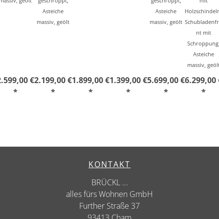
massiv, geölt
geschroppt,
geschroppt,
mit
Asteiche
Asteiche
Holzschindel
massiv, geölt
massiv, geölt
Schubladenf
nt mit
Schroppung
Asteiche
massiv, geöl
2.599,00 €
2.199,00 €
1.899,00 €
1.399,00 €
5.699,00 €
6.299,00 
*
*
*
*
*
*
KONTAKT
BRÜCKL ...
alles fürs Wohnen GmbH
Further Straße 37
93413 Cham