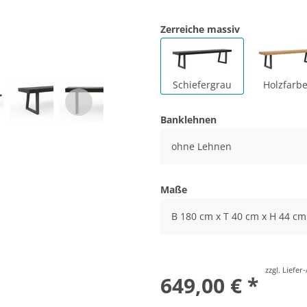
Zerreiche massiv
Schiefergrau
Holzfarb
Banklehnen
ohne Lehnen
Maße
B 180 cm x T 40 cm x H 44 cm
zzgl. Liefe
649,00 € *