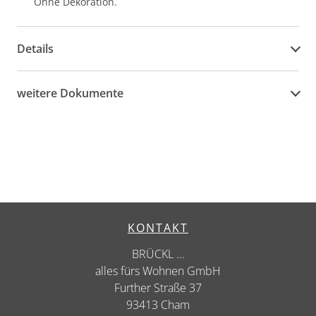
Ohne Dekoration.
Details
weitere Dokumente
KONTAKT
BRÜCKL ...
alles fürs Wohnen GmbH
Further Straße 37
93413 Cham