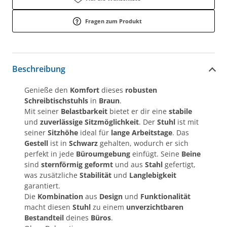
Fragen zum Produkt
Beschreibung
Genieße den
Komfort
dieses
robusten
Schreibtischstuhls
in
Braun
.
Mit seiner
Belastbarkeit
bietet er dir eine
stabile
und
zuverlässige Sitzmöglichkeit
. Der
Stuhl
ist mit
seiner
Sitzhöhe
ideal für
lange Arbeitstage
. Das
Gestell
ist in
Schwarz
gehalten, wodurch er sich
perfekt in jede
Büroumgebung
einfügt. Seine
Beine
sind
sternförmig geformt
und aus
Stahl
gefertigt,
was zusätzliche
Stabilität
und
Langlebigkeit
garantiert.
Die
Kombination
aus
Design
und
Funktionalität
macht diesen
Stuhl
zu einem
unverzichtbaren
Bestandteil
deines
Büros
.