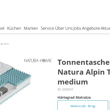
el
Küchen
Marken
Service
Über Uns
Jobs
Angebote
Aktue
ratzen
Tonnentasche
Natura Alpin 
medium
ID 200601
Härtegrad Matratze
Medium (60 - 80 kg)