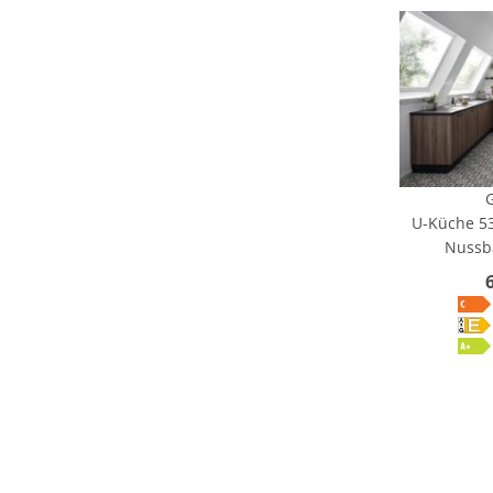
U-Küche 53
Nussb