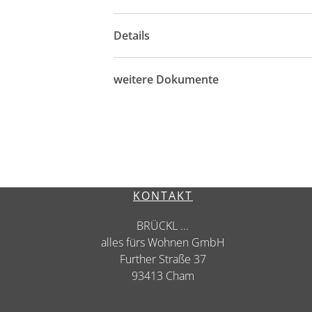
Details
weitere Dokumente
KONTAKT
BRÜCKL ...
alles fürs Wohnen GmbH
Further Straße 37
93413 Cham