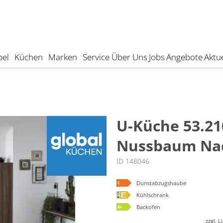
el
Küchen
Marken
Service
Über Uns
Jobs
Angebote
Aktue
U-Küche 53.210
Nussbaum Na
ID 148046
Dunstabzugshaube
Kühlschrank
Backofen
zzgl. 